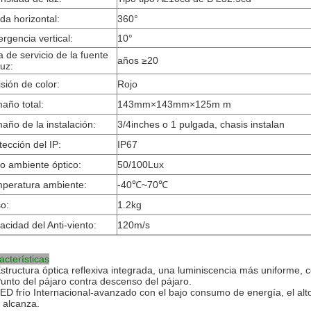
ida horizontal:
360°
ergencia vertical:
10°
a de servicio de la fuente
años ≥20
luz:
sión de color:
Rojo
año total:
143mm×143mm×125m m
año de la instalación:
3/4inches o 1 pulgada, chasis instalan
tección del IP:
IP67
llo ambiente óptico:
50/100Lux
peratura ambiente:
-40℃~70℃
o:
1.2kg
acidad del Anti-viento:
120m/s
acterísticas
structura óptica reflexiva integrada, una luminiscencia más uniforme
Punto del pájaro contra descenso del pájaro.
LED frío Internacional-avanzado con el bajo consumo de energía, el alto 
 alcanza.