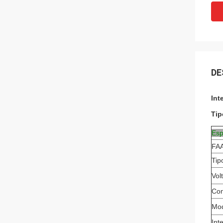
DE
Int
Tip
Esp
FAA
Tip
Vol
Con
Mod
Int