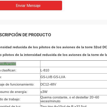
Enviar Mensaje
SCRIPCIÓN DE PRODUCTO
ensidad reducida de los pilotos de los aviones de la torre 32cd 
o pilotos de la intensidad reducida de los aviones de la torre d
ecificación
 clasifican:
L-810
o:
GS-LI/B GS-LI/A
taje de funcionamiento:
DC12-48V
sumo de energía:
≤3W
Quema constante, o el destellar 20~60
o de trabajo:
veces/minuto
ensidad de luz:
Tipo tipo A≥10cd de B ≥32.5cd