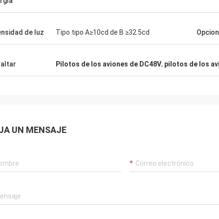
rgía
ensidad de luz
Tipo tipo A≥10cd de B ≥32.5cd
Opcion
altar
Pilotos de los aviones de DC48V
,
pilotos de los a
JA UN MENSAJE