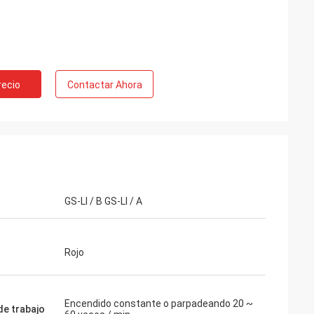
recio
Contactar Ahora
GS-LI / B GS-LI / A
Rojo
Encendido constante o parpadeando 20 ~
e trabajo