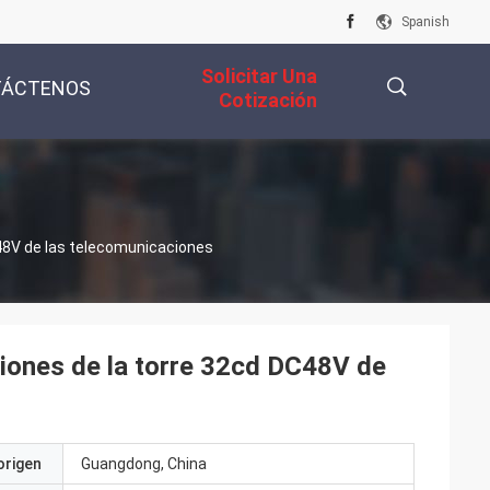
Spanish
Solicitar Una
TÁCTENOS
Cotización
描
DC48V de las telecomunicaciones
述
aviones de la torre 32cd DC48V de
origen
Guangdong, China