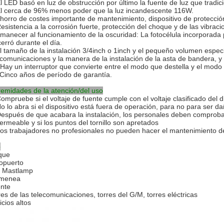
El LED basó en luz de obstrucción por último la fuente de luz que tradi
El cerca de 96% menos poder que la luz incandescente 116W.
Ahorro de costes importante de mantenimiento, dispositivo de protecció
Resistencia a la corrosión fuerte, protección del choque y de las vibr
Amanecer al funcionamiento de la oscuridad: La fotocélula incorporada 
cerró durante el día.
el tamaño de la instalación 3/4inch o 1inch y el pequeño volumen espe
ecomunicaciones y la manera de la instalación de la asta de bandera, y
 Hay un interruptor que convierte entre el modo que destella y el mod
 Cinco años de período de garantía.
remidades de la atención/del uso
ompruebe si el voltaje de fuente cumple con el voltaje clasificado del di
No lo abra si el dispositivo está fuera de operación, para no para ser da
Después de que acabara la instalación, los personales deben comprobar
ermeable y si los puntos del tornillo son apretados
Los trabajadores no profesionales no pueden hacer el mantenimiento del
o
que
opuerto
o Mastlamp
imenea
nte
res de las telecomunicaciones, torres del G/M, torres eléctricas
icios altos