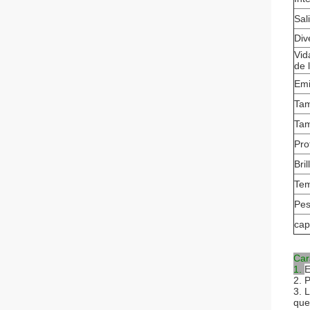
Sal
Div
Vid
de 
Emi
Tam
Tam
Pro
Bri
Tem
Pes
cap
Car
1.
E
2. 
3. 
que