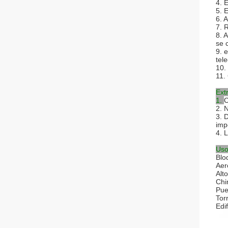
4. 
5. 
6. 
7. 
8. 
se 
9. 
tel
10.
11.
Ext
1.
C
2. 
3. 
imp
4. 
Us
Blo
Aer
Alt
Ch
Pue
Tor
Edif