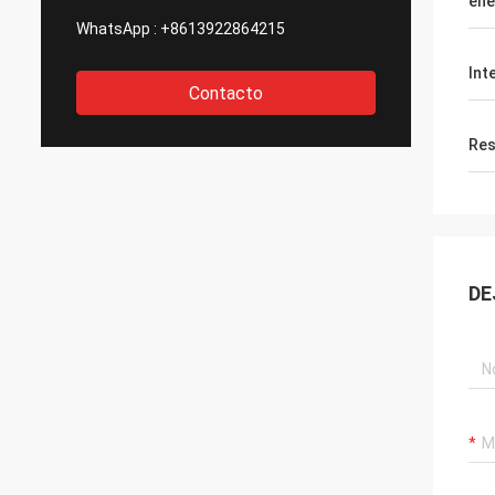
ene
WhatsApp :
+8613922864215
Int
Contacto
Res
DE