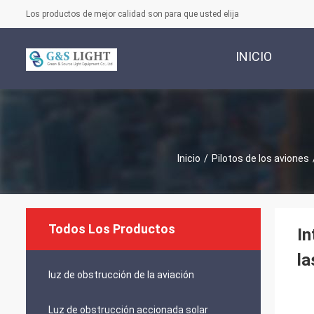
Los productos de mejor calidad son para que usted elija
INICIO
Inicio
/
Pilotos de los aviones
Todos Los Productos
In
la
luz de obstrucción de la aviación
Luz de obstrucción accionada solar