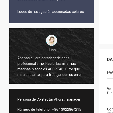
Luces de navegación accionadas solares
Juan
Apenas quiero agradecerle por su
DA
Luces 
profesionalismo. Recibí las linternas
aviaci
marinas, y todo es ACEPTABLE. Yo que
produc
FAA
mira adelante para trabajar con su en el
futuro.
Vol
fun
Persona de Contactar Ahora :
manager
Co
Número de teléfono :
+86 13922864215