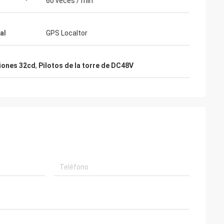
60 veces / min
al
GPS Localtor
viones 32cd
,
Pilotos de la torre de DC48V