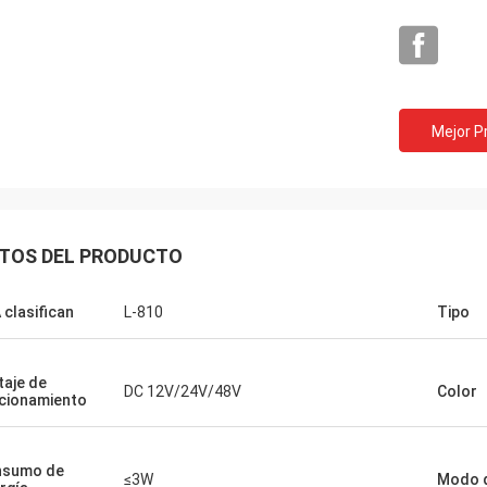
Mejor P
Louis
TOS DEL PRODUCTO
en un buen precio, gente de la
ón de la calidad como sus
tos.
 clasifican
L-810
Tipo
taje de
DC 12V/24V/48V
Color
cionamiento
nsumo de
≤3W
Modo d