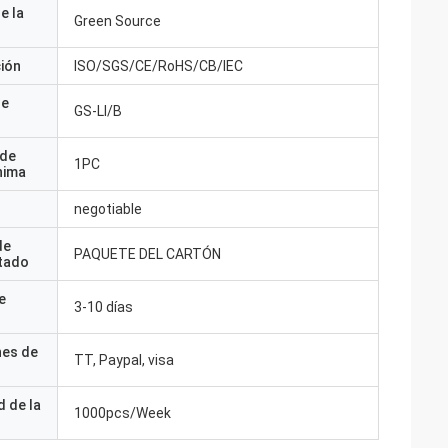
e la
Green Source
ción
ISO/SGS/CE/RoHS/CB/IEC
de
GS-LI/B
 de
1PC
nima
negotiable
de
PAQUETE DEL CARTÓN
tado
e
3-10 días
nes de
TT, Paypal, visa
 de la
1000pcs/Week