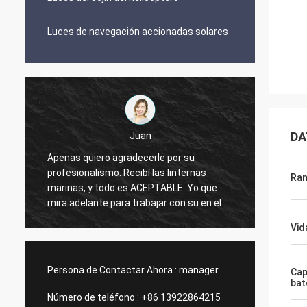
Luces de navegación accionadas solares
DA
Juan
Apenas quiero agradecerle por su
Luces 
profesionalismo. Recibí las linternas
Ran
aviaci
marinas, y todo es ACEPTABLE. Yo que
produc
mira adelante para trabajar con su en el
futuro.
Vid
Persona de Contactar Ahora :
manager
Cap
bat
Número de teléfono :
+86 13922864215