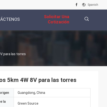
Spanish
Solicitar Una
TÁCTENOS
Cotización
描
V para las torres
述
 los 5km 4W 8V para las torres
origen
Guangdong, China
e la
Green Source