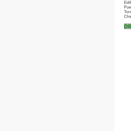
Edif
Pue
Tor
Ch
Di