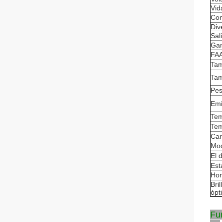
Vid
Con
Div
Sal
Gam
FAA
Tam
Tam
Pes
Emi
Tem
Tem
Car
Mod
El 
Est
Hor
Bri
ópt
Fun