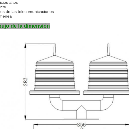
icios altos
nte
res de las telecomunicaciones
imenea
bujo de la dimensión