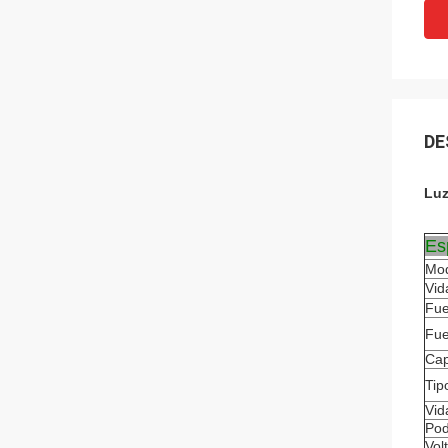
DE
Luz
Es
Mo
Vid
Fue
Fue
Cap
Tip
Vid
Pod
Vol