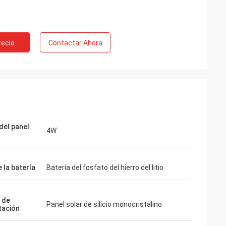
recio
Contactar Ahora
del panel
4W
 la batería
Batería del fosfato del hierro del litio
 de
Panel solar de silicio monocristalino
tación