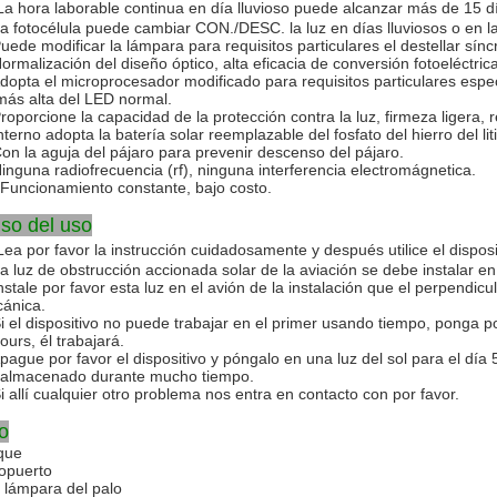
La hora laborable continua en día lluvioso puede alcanzar más de 15 dí
La fotocélula puede cambiar CON./DESC. la luz en días lluviosos o en 
Puede modificar la lámpara para requisitos particulares el destellar sín
Normalización del diseño óptico, alta eficacia de conversión fotoeléctrica
Adopta el microprocesador modificado para requisitos particulares especi
más alta del LED normal.
roporcione la capacidad de la protección contra la luz, firmeza ligera, res
Interno adopta la batería solar reemplazable del fosfato del hierro del li
Con la aguja del pájaro para prevenir descenso del pájaro.
Ninguna radiofrecuencia (rf), ninguna interferencia electromágnetica.
 Funcionamiento constante, bajo costo.
iso del uso
Lea por favor la instrucción cuidadosamente y después utilice el dispos
La luz de obstrucción accionada solar de la aviación se debe instalar e
nstale por favor esta luz en el avión de la instalación que el perpendicul
ánica.
Si el dispositivo no puede trabajar en el primer usando tiempo, ponga por
ours, él trabajará.
Apague por favor el dispositivo y póngalo en una luz del sol para el dí
 almacenado durante mucho tiempo.
Si allí cualquier otro problema nos entra en contacto con por favor.
o
que
opuerto
a lámpara del palo