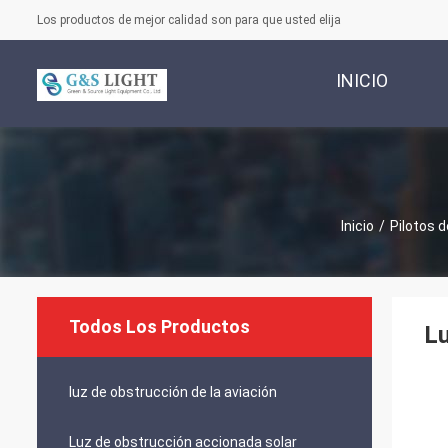
Los productos de mejor calidad son para que usted elija
INICIO
Inicio
/
Pilotos d
Todos Los Productos
Lu
luz de obstrucción de la aviación
Luz de obstrucción accionada solar