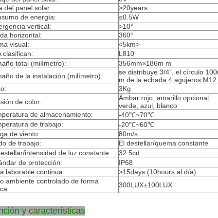
a del panel solar:
>20years
sumo de energía:
≤0.5W
ergencia vertical:
>10°
ida horizontal:
360°
a visual:
<5km>
 clasifican:
L810
año total (milímetro):
356mm×186m m
se distribuye 3/4", el círculo 10
año de la instalación (milímetro):
m de la echada 4 agujeros M12
o:
3Kg
Ámbar rojo, amarillo opcional,
sión de color:
verde, azul, blanco
peratura de almacenamiento:
-40℃~70℃
peratura de trabajo:
-20℃~60℃
ga de viento:
80m/s
o de trabajo:
El destellar/quema constante
destellar/intensidad de luz constante:
32.5cd
ándar de protección:
IP68
a laborable continua:
>15days (10hours al día)
llo ambiente controlado de forma
300LUX±100LUX
ica:
ción y características