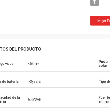
Mejor P
TOS DEL PRODUCTO
Louis
en un buen precio, gente de la
Poder 
go visual
<5km>
ón de la calidad como sus
solar
tos.
a de batería
>3years
Tipo de
acidad de la
Fuente
6.4V3AH
ería
alimen