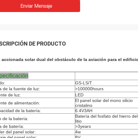
Enviar Mensaje
SCRIPCIÓN DE PRODUCTO
 accionada solar dual del obstáculo de la aviación para el edificio
pecificación
do:
GS-LS/T
a de la fuente de luz:
>100000hours
nte de luz:
LED
El panel solar del mono silicio
nte de alimentación:
cristalino
acidad de la batería:
6.4V3AH
Batería del fosfato del hierro del
o de la batería:
litio
a de batería:
>3years
er del panel solar:
4w
taje del panel solar:
8V