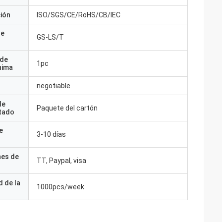
ción
ISO/SGS/CE/RoHS/CB/IEC
de
GS-LS/T
 de
1pc
nima
negotiable
de
Paquete del cartón
tado
e
3-10 días
nes de
TT, Paypal, visa
 de la
1000pcs/week