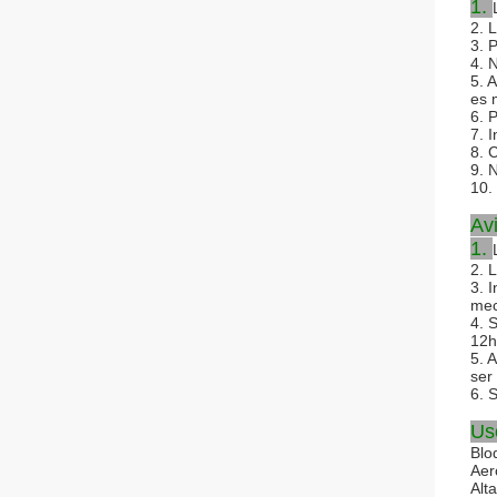
1.
2. 
3. 
4. 
5. 
es 
6. P
7. 
8. 
9. 
10.
Av
1.
2. 
3. I
mec
4. 
12h
5. 
ser
6. 
Us
Blo
Aer
Alt