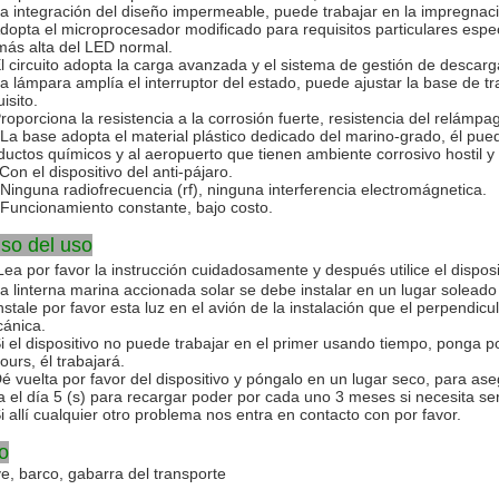
La integración del diseño impermeable, puede trabajar en la impregnaci
Adopta el microprocesador modificado para requisitos particulares especi
más alta del LED normal.
El circuito adopta la carga avanzada y el sistema de gestión de descarga
La lámpara amplía el interruptor del estado, puede ajustar la base de tr
isito.
Proporciona la resistencia a la corrosión fuerte, resistencia del relám
 La base adopta el material plástico dedicado del marino-grado, él puede
ductos químicos y al aeropuerto que tienen ambiente corrosivo hostil y 
Con el dispositivo del anti-pájaro.
 Ninguna radiofrecuencia (rf), ninguna interferencia electromágnetica.
 Funcionamiento constante, bajo costo.
iso del uso
Lea por favor la instrucción cuidadosamente y después utilice el dispos
La linterna marina accionada solar se debe instalar en un lugar soleado
nstale por favor esta luz en el avión de la instalación que el perpendicul
ánica.
Si el dispositivo no puede trabajar en el primer usando tiempo, ponga por
ours, él trabajará.
Dé vuelta por favor del dispositivo y póngalo en un lugar seco, para ase
a el día 5 (s) para recargar poder por cada uno 3 meses si necesita 
Si allí cualquier otro problema nos entra en contacto con por favor.
o
e, barco, gabarra del transporte