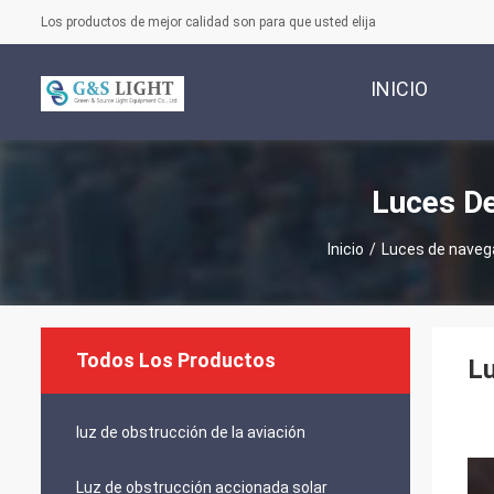
Los productos de mejor calidad son para que usted elija
INICIO
Luces D
Inicio
/
Luces de naveg
Todos Los Productos
Lu
luz de obstrucción de la aviación
Luz de obstrucción accionada solar