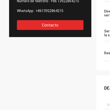
Número de teléfono :
+86 13922864215
WhatsApp :
+8613922864215
Div
ver
Contacto
Ser
la 
Res
DE