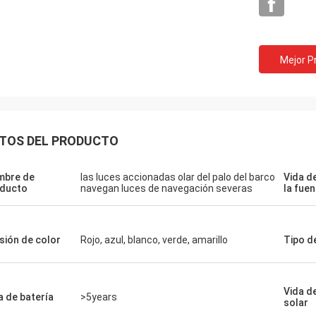
Mejor P
TOS DEL PRODUCTO
Louis
mbre de
las luces accionadas olar del palo del barco
Vida de
en un buen precio, gente de la
ducto
navegan luces de navegación severas
la fuen
ón de la calidad como sus
tos.
sión de color
Rojo, azul, blanco, verde, amarillo
Tipo de
Vida de
a de batería
>5years
solar