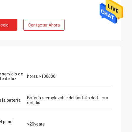
recio
Contactar Ahora
 servicio de
horas >100000
te de luz
Batería reemplazable del fosfato del hierro
 la batería
del litio
l panel
>20years