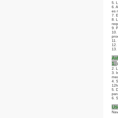
5. 
6. 
es 
7. 
8. 
requ
9. 
10.
pro
11. 
12.
13.
Av
1.
2. 
3. I
mec
4. 
12h
5. 
par
6. 
Us
Nav