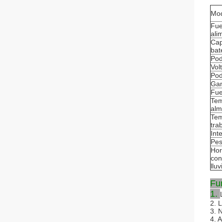
Mod
Fue
ali
Cap
bat
Pod
Vol
Pod
Gam
Fue
Tem
alm
Tem
tra
Int
Pes
Hor
con
lluv
Fun
1.
2. 
3. 
4. 