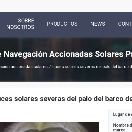
SOBRE
PRODUCTOS
NEWS
CON
NOSOTROS
e Navegación Accionadas Solares P
ación accionadas solares
/
Luces solares severas del palo del barco 
ces solares severas del palo del barco 
Lugar de 
Nombre d
marca