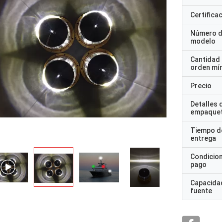
Certifica
Número 
modelo
Cantidad
orden mí
Precio
Detalles 
empaque
Tiempo d
entrega
Condicio
pago
Capacidad
fuente