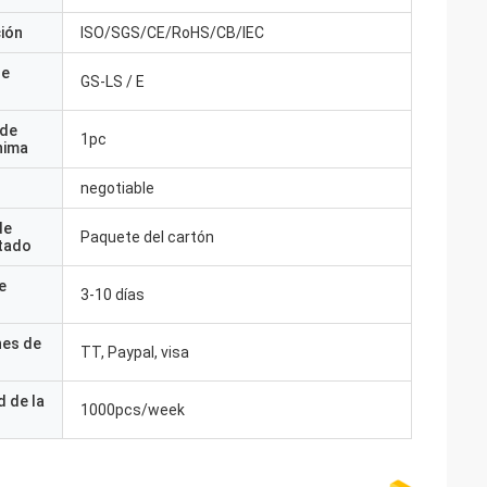
ción
ISO/SGS/CE/RoHS/CB/IEC
de
GS-LS / E
 de
1pc
nima
negotiable
de
Paquete del cartón
tado
e
3-10 días
nes de
TT, Paypal, visa
 de la
1000pcs/week