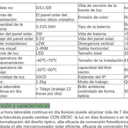
Vida de servicio de la
elo no:
GS-LS/E
h
fuente de luz:
nte de
El panel solar del
Emisión de color:
R
mentación:
mono silicio cristalino
acidad de la
B
3.2V3.3AH
Tipo de la batería:
ería:
fo
er del panel solar:
2W
Vida de batería:
>
taje del panel solar:
5.5V
Vida del panel solar:
>
er instantáneo:
≤2W
Divergencia vertical:
>
a visual:
1-4NM
Salida horizontal:
co
nte de luz:
LED
Tamaño total:
1
peratura de
-40℃~70℃
Tamaño de la instalación:
¢
acenamiento:
peratura de
capacidad del Anti-
-20℃~60℃
8
bajo:
viento:
ensidad de luz:
20CD
Estándar del IP:
I
o:
1.2kg
Modo de trabajo:
Q
a laborable
Brillo ambiente
> 7days (trabajo 12
tinua en día
controlado de forma
3
horas por día)
ioso:
óptica:
ción y características
La hora laborable continua en día lluvioso puede alcanzar más de 7 día
La fotocélula puede cambiar CON./DESC. la luz en días lluviosos o en 
Normalización del diseño óptico, alta eficacia de conversión fotoeléctrica
Adopta el alto microprocesador solar eficiente, eficacia de conversión f