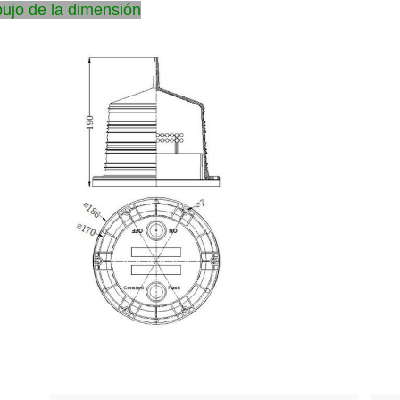
bujo de la dimensión
terna rectora accionada solar de la boya, luces de navegación marinas s