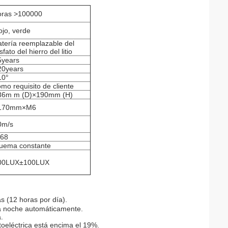
oras >100000
ojo, verde
atería reemplazable del
sfato del hierro del litio
5years
20years
10°
mo requisito de cliente
86m m (D)×190mm (H)
170mm×M6
0m/s
P68
uema constante
00LUX±100LUX
s (12 horas por día).
la noche automáticamente.
.
otoeléctrica está encima el 19%.