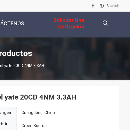
Spanish
Solicitar Una
TÁCTENOS
Cotización
描
roductos
del yate 20CD 4NM 3.3AH
述
del yate 20CD 4NM 3.3AH
origen
Guangdong, China
e la
Green Source