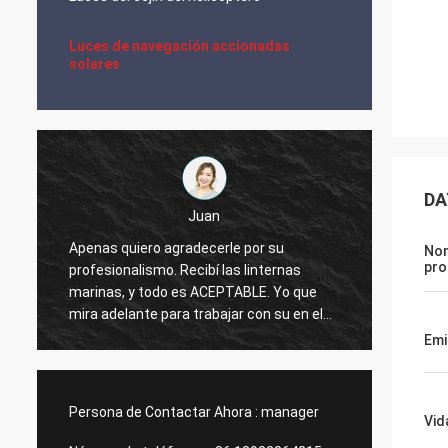
Luces de navegación accionadas
solares
DA
Juan
Apenas quiero agradecerle por su
No
Luces 
pro
profesionalismo. Recibí las linternas
aviaci
marinas, y todo es ACEPTABLE. Yo que
produc
mira adelante para trabajar con su en el
futuro.
Emi
Persona de Contactar Ahora :
manager
Vid