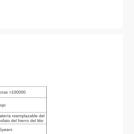
oras >100000
ojo
atería reemplazable del
osfato del hierro del litio
5years