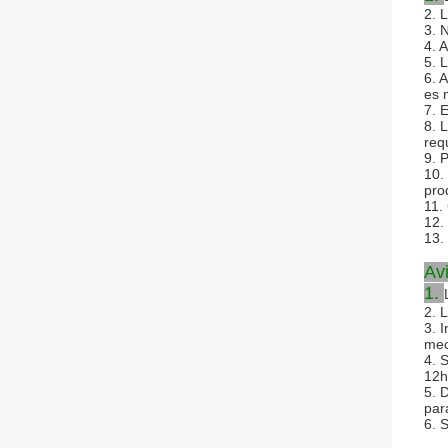
2. 
3. 
4. 
5. 
6. 
es 
7. 
8. 
requ
9. 
10.
pro
11. 
12.
13.
Av
1.
2. 
3. I
mec
4. 
12h
5. 
par
6. 