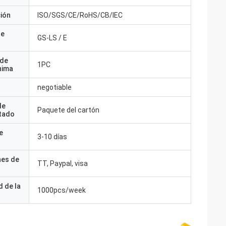
ción
ISO/SGS/CE/RoHS/CB/IEC
de
GS-LS / E
 de
1PC
nima
negotiable
de
Paquete del cartón
tado
e
3-10 días
nes de
TT, Paypal, visa
 de la
1000pcs/week