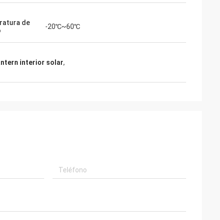
atura de
-20℃~60℃
o
ntern interior solar
,