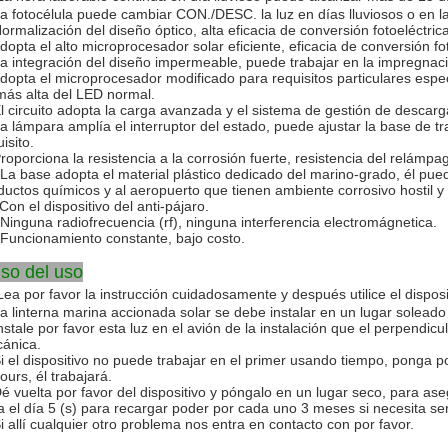
La fotocélula puede cambiar CON./DESC. la luz en días lluviosos o en 
Normalización del diseño óptico, alta eficacia de conversión fotoeléctrica
Adopta el alto microprocesador solar eficiente, eficacia de conversión f
La integración del diseño impermeable, puede trabajar en la impregnaci
Adopta el microprocesador modificado para requisitos particulares especi
más alta del LED normal.
El circuito adopta la carga avanzada y el sistema de gestión de descarga
La lámpara amplía el interruptor del estado, puede ajustar la base de tr
isito.
Proporciona la resistencia a la corrosión fuerte, resistencia del relám
 La base adopta el material plástico dedicado del marino-grado, él puede
ductos químicos y al aeropuerto que tienen ambiente corrosivo hostil y 
Con el dispositivo del anti-pájaro.
 Ninguna radiofrecuencia (rf), ninguna interferencia electromágnetica.
 Funcionamiento constante, bajo costo.
iso del uso
Lea por favor la instrucción cuidadosamente y después utilice el dispos
La linterna marina accionada solar se debe instalar en un lugar soleado
nstale por favor esta luz en el avión de la instalación que el perpendicul
ánica.
Si el dispositivo no puede trabajar en el primer usando tiempo, ponga por
ours, él trabajará.
Dé vuelta por favor del dispositivo y póngalo en un lugar seco, para ase
a el día 5 (s) para recargar poder por cada uno 3 meses si necesita 
Si allí cualquier otro problema nos entra en contacto con por favor.