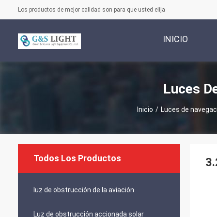
Los productos de mejor calidad son para que usted elija
INICIO
Luces D
Inicio
/
Luces de navegac
Todos Los Productos
3.
luz de obstrucción de la aviación
Luz de obstrucción accionada solar