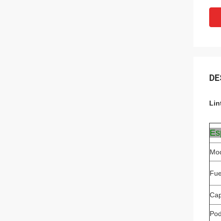
DE
Lin
Es
Mod
Fue
Cap
Pod