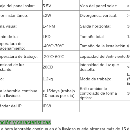
taje del panel solar:
5.5V
Vida del panel solar:
>
er instantáneo:
≤2W
Divergencia vertical:
>
a visual:
1-4NM
Salida horizontal:
3
nte de luz:
LED
Tamaño total:
1
peratura de
-40℃~70℃
Tamaño de la instalación:
¢
acenamiento:
peratura de trabajo:
capacidad del Anti-viento:
8
-20℃~60℃
ensidad de luz
intensidad de luz que
20CD
>
stante:
destella:
E
o:
1.2kg
Modo de trabajo:
(
t
Brillo ambiente
a laborable continua
> 15days (trabajo
controlado de forma
3
día lluvioso:
10 horas por día)
óptica:
ándar del IP:
IP68
ción y características
La hora laborable continua en día lluvioso puede alcanzar más de 15 dí