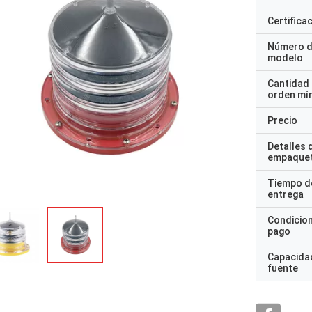
Certifica
Número 
modelo
Cantidad
orden mí
Precio
Detalles 
empaque
Tiempo d
entrega
Condicio
pago
Capacidad
fuente