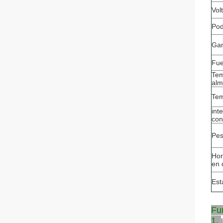
Vol
Pod
Gam
Fue
Tem
alm
Tem
int
con
Pes
Hor
en 
Est
Fun
1.