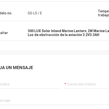
Temper
elo no.
GS-LS / E
trabaj
300 LUX Solar Inland Marine Lantern
,
2W Marine La
altar
Luz de obstrucción de la aviación 3.2V3.3AH
JA UN MENSAJE