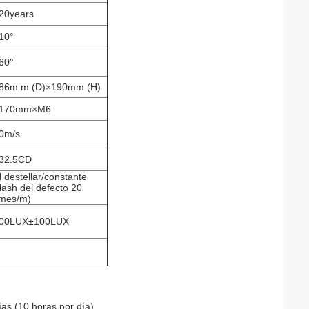
20years
10°
60°
86m m (D)×190mm (H)
170mm×M6
0m/s
32.5CD
l destellar/constante
flash del defecto 20
imes/m)
00LUX±100LUX
as (10 horas por día).