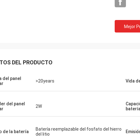
Mejor P
TOS DEL PRODUCTO
Louis
a del panel
en un buen precio, gente de la
>20years
Vida d
ar
ón de la calidad como sus
tos.
er del panel
Capaci
2W
ar
baterí
Batería reemplazable del fosfato del hierro
o de la batería
Emisió
del litio