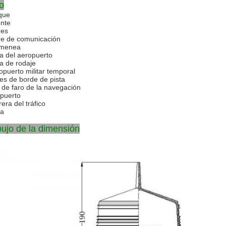
o
que
nte
res
re de comunicación
imenea
ta del aeropuerto
ta de rodaje
opuerto militar temporal
es de borde de pista
 de faro de la navegación
ipuerto
era del tráfico
a
bujo de la dimensión