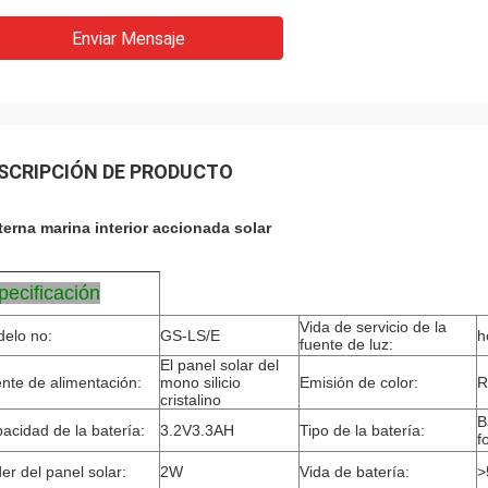
Enviar Mensaje
SCRIPCIÓN DE PRODUCTO
terna marina interior accionada solar
pecificación
Vida de servicio de la
elo no:
GS-LS/E
h
fuente de luz:
El panel solar del
nte de alimentación:
mono silicio
Emisión de color:
R
cristalino
B
acidad de la batería:
3.2V3.3AH
Tipo de la batería:
f
er del panel solar:
2W
Vida de batería:
>