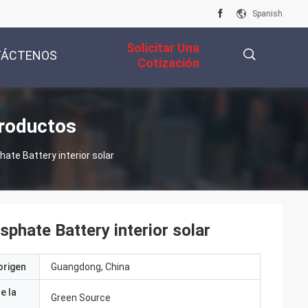
Spanish
Solicitar Una
TÁCTENOS
Cotización
描
roductos
te Battery interior solar
述
hate Battery interior solar
origen
Guangdong, China
e la
Green Source