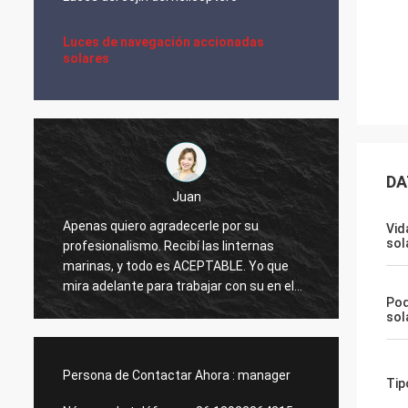
Luces de navegación accionadas
solares
DA
Juan
Apenas quiero agradecerle por su
Vid
Luces 
sol
profesionalismo. Recibí las linternas
aviaci
marinas, y todo es ACEPTABLE. Yo que
produc
mira adelante para trabajar con su en el
Pod
futuro.
sol
Persona de Contactar Ahora :
manager
Tip