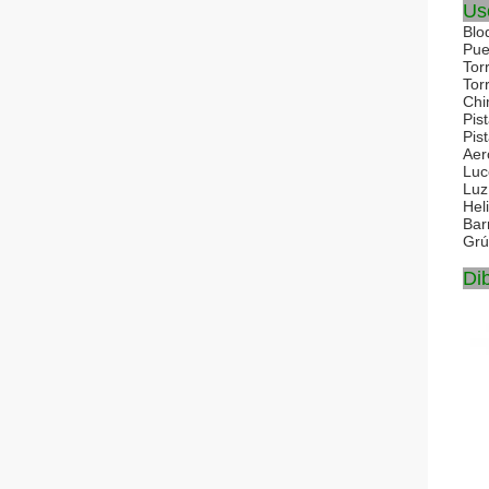
Us
Blo
Pue
Tor
Tor
Ch
Pis
Pis
Aer
Luc
Luz
Hel
Barr
Grú
Di