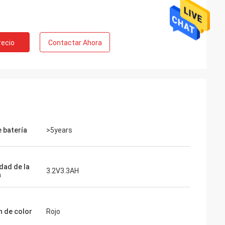
recio
Contactar Ahora
e batería
>5years
dad de la
3.2V3.3AH
a
n de color
Rojo