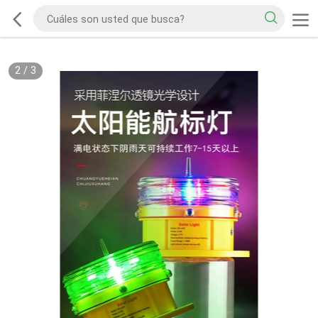
2
/
3