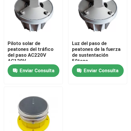
Viaje de la fábrica
Control de calidad
Piloto solar de
Luz del paso de
peatones del tráfico
peatones de la fuerza
Éntrenos en contacto con
del paso AC220V
de sustentación
AC120V
50tons
Enviar Consulta
Enviar Consulta
Pida una cita
luz de obstrucción de la aviación
Luz de obstrucción accionada solar
Luz de obstrucción de los aviones