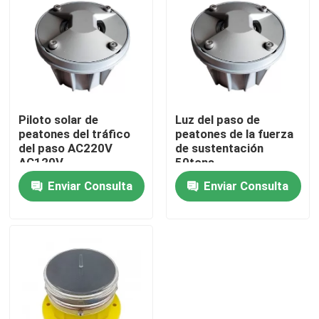
Viaje de la fábrica
Control de calidad
Piloto solar de
Luz del paso de
Éntrenos en contacto con
peatones del tráfico
peatones de la fuerza
del paso AC220V
de sustentación
AC120V
50tons
Pida una cita
Enviar Consulta
Enviar Consulta
luz de obstrucción de la aviación
Luz de obstrucción accionada solar
Luz de obstrucción de los aviones