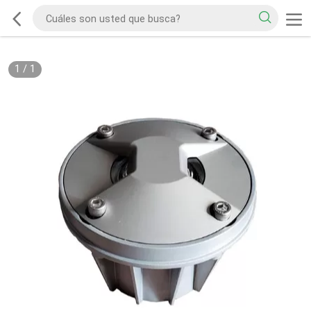
1
/
1