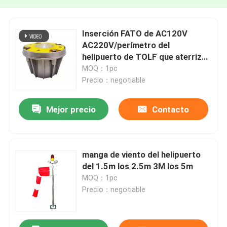
Inserción FATO de AC120V
AC220V/perímetro del
helipuerto de TOLF que aterriza
luces verdes
MOQ：1pc
Precio：negotiable
Mejor precio
Contacto
manga de viento del helipuerto
del 1.5m los 2.5m 3M los 5m
MOQ：1pc
Precio：negotiable