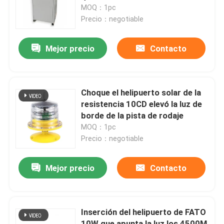
MOQ：1pc
Precio：negotiable
Viaje de la fábrica
Mejor precio
Contacto
Control de calidad
Éntrenos en contacto con
Choque el helipuerto solar de la
resistencia 10CD elevó la luz de
borde de la pista de rodaje
Pida una cita
MOQ：1pc
Precio：negotiable
luz de obstrucción de la aviación
Mejor precio
Contacto
Luz de obstrucción accionada solar
Inserción del helipuerto de FATO
Luz de obstrucción de los aviones
10W que apunta la luz los 4500M