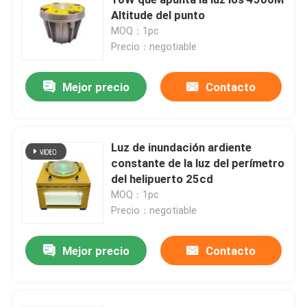
Altitude del punto
MOQ：1pc
Luces de aterrizaje del helipuerto
Precio：negotiable
Marine Lantern Light
Mejor precio
Contacto
Luces accionadas solares del movimiento
Luz de inundación ardiente
constante de la luz del perímetro
Piloto del tráfico solar
del helipuerto 25cd
MOQ：1pc
Luces de la pista de rodaje del aeropuerto
Precio：negotiable
Mejor precio
Contacto
Regulador de la luz de obstrucción
Pilotos de los aviones