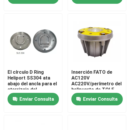
Viaje de la fábrica
Control de calidad
Éntrenos en contacto con
Pida una cita
El círculo D Ring
Inserción FATO de
Heliport SS304 ata
AC120V
abajo del ancla para el
AC220V/perímetro del
aterrizaje del
helipuerto de TOLF
luz de obstrucción de la aviación
helicóptero
que aterriza luces
Enviar Consulta
Enviar Consulta
verdes
Luz de obstrucción accionada solar
Luz de obstrucción de los aviones