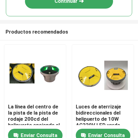
Continuar
Productos recomendados
Hogar
La línea del centro de
Luces de aterrizaje
la pista de la pista de
bidireccionales del
Productos
rodaje 200cd del
helipuerto de 10W
helipuerto enciende el
AC220V LED verde
bastidor de aluminio
amarillo
Enviar Consulta
Enviar Consulta
Sobre nosotros