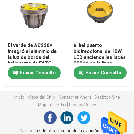
Luces de aterrizaje del helipuerto
Marine Lantern Light
El verde de AC220v
el helipuerto
integró el aluminio de
bidireccional de 10W
Luces accionadas solares del movimiento
la luz de borde del
LED enciende las luces
helipuerto de FATO
200cd de la línea
10W
central de la pista
Piloto del tráfico solar
Enviar Consulta
Enviar Consulta
Luces de la pista de rodaje del aeropuerto
Inicio
Mapa del Sitio
Contactar Ahora
Desktop Site
Mapa del Sitio
Privacy Policy
Regulador de la luz de obstrucción
Pilotos de los aviones
Calidad
luz de obstrucción de la aviación
Fábrica