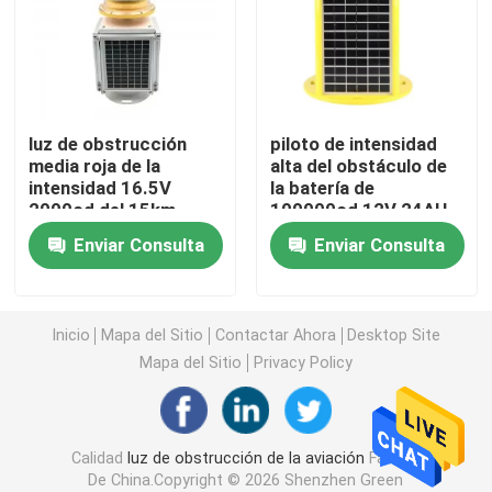
Luces de aterrizaje del helipuerto
Marine Lantern Light
luz de obstrucción
piloto de intensidad
media roja de la
alta del obstáculo de
intensidad 16.5V
la batería de
Luces accionadas solares del movimiento
2000cd del 15km
100000cd 12V 24AH
Enviar Consulta
Enviar Consulta
Piloto del tráfico solar
Luces de la pista de rodaje del aeropuerto
Inicio
Mapa del Sitio
Contactar Ahora
Desktop Site
Mapa del Sitio
Privacy Policy
Regulador de la luz de obstrucción
Calidad
luz de obstrucción de la aviación
Fábrica
Pilotos de los aviones
De China.Copyright © 2026 Shenzhen Green