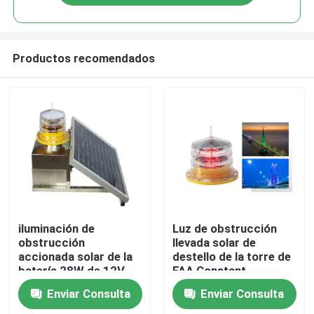
Productos recomendados
Hogar
iluminación de
Luz de obstrucción
obstrucción
llevada solar de
accionada solar de la
destello de la torre de
Productos
batería 28W de 12V
FAA Constant
26AH para las torres
Adjusted 32.5CD
Enviar Consulta
Enviar Consulta
de la
Sobre nosotros
telecomunicación