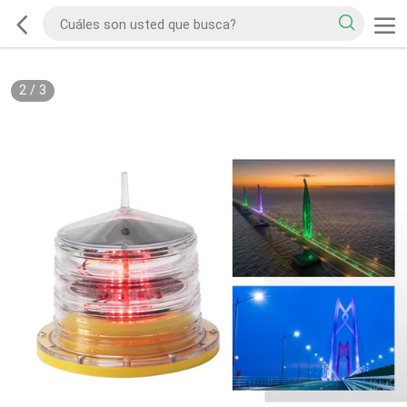
2
/
3