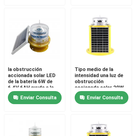
Viaje de la fábrica
Control de calidad
Éntrenos en contacto con
la obstrucción
Tipo medio de la
Pida una cita
accionada solar LED
intensidad una luz de
de la batería 6W de
obstrucción
6.4V 6AH ayuda a la
accionada solar 20W
luz de navegación
luz de obstrucción de la aviación
Enviar Consulta
Enviar Consulta
Luz de obstrucción accionada solar
Luz de obstrucción de los aviones