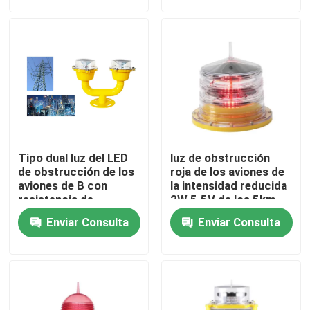
Viaje de la fábrica
Control de calidad
Éntrenos en contacto con
Tipo dual luz del LED
luz de obstrucción
Pida una cita
de obstrucción de los
roja de los aviones de
aviones de B con
la intensidad reducida
resistencia de
2W 5.5V de los 5km
impacto
luz de obstrucción de la aviación
Enviar Consulta
Enviar Consulta
Luz de obstrucción accionada solar
Luz de obstrucción de los aviones