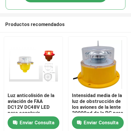
Productos recomendados
Hogar
Luz anticolisión de la
Intensidad media de la
aviación de FAA
luz de obstrucción de
DC12V DC48V LED
los aviones de la lente
Productos
para construir
20000cd de la PC para
la chimenea
Enviar Consulta
Enviar Consulta
Sobre nosotros